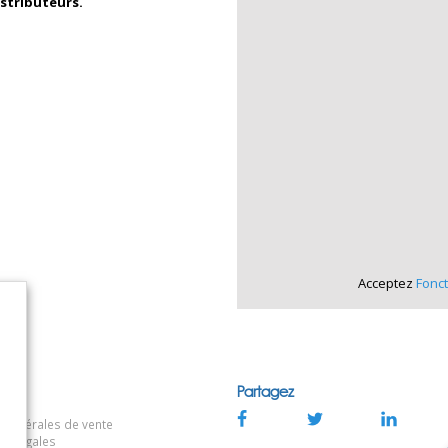
stributeurs.
Acceptez
Fonct
Partagez
 générales de vente
ns légales