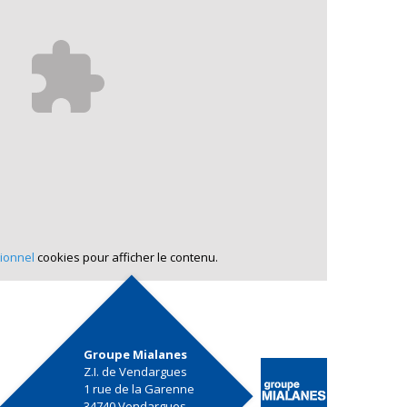
ionnel
cookies pour afficher le contenu.
Groupe Mialanes
Z.I. de Vendargues
1 rue de la Garenne
34740 Vendargues