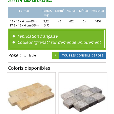
code EAN : MIA1444 66544 7654
Format
Poids/U
Nb/m²
Nb/Pal.
M²/Pal.
Poids/Pal.
(Kg)
15 x 15 x 6 cm (67%) -
3,22 ,
45
432
10.4
1450
17,5 x 15 x 6 cm (33%)
3,70
Fabrication française
Couleur "grenat" sur demande uniquement
Pose :
sur Sable
TOUS LES CONSEILS DE POSE
Coloris disponibles